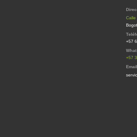
Dire
Calle
Bogot
Telé
+57 
What
+57 
Emai
servi