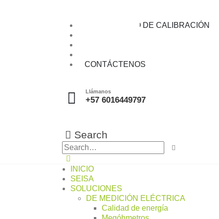
Fuentes de alimentación
Multimetros de banco / Daq
LABORATORIO DE CALIBRACIÓN
BLOG
CATALOGOS
SEISATALKS
CONTÁCTENOS
Llámanos
+57 6016449797
Search
INICIO
SEISA
SOLUCIONES
DE MEDICIÓN ELÉCTRICA
Calidad de energía
Megóhmetros