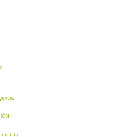
io
igencia
CIÓN
e medida