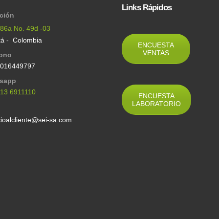
Links Rápidos
cción
 86a No. 49d -03
á - Colombia
ENCUESTA
VENTAS
fono
6016449797
sapp
313 6911110
ENCUESTA
LABORATORIO
l
cioalcliente@sei-sa.com