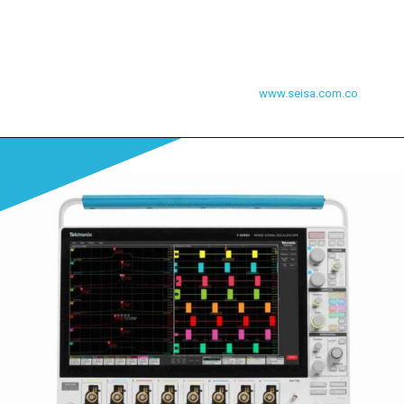
www.seisa.com.co
Abriendo...
https://seisa.com.co/producto/osciloscopio-senal-mixta-5-mso-serie-b/