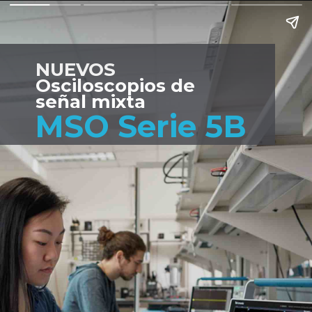
NUEVOS
Osciloscopios de 
señal mixta
MSO Serie 5B