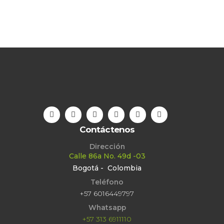
Contáctenos
Dirección
Calle 86a No. 49d -03
Bogotá - Colombia
Teléfono
+57 6016449797
Whatsapp
+57 313 6911110