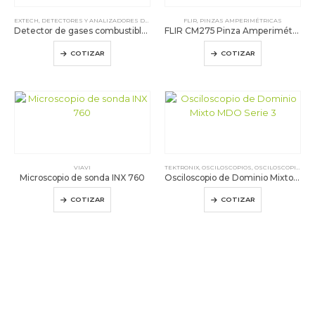
EXTECH
,
DETECTORES Y ANALIZADORES DE GAS
FLIR
,
PINZAS AMPERIMÉTRICAS
Detector de gases combustibles EzFlex: Extech EZ40
FLIR CM275 Pinza Amperimétrica Termográfica
COTIZAR
COTIZAR
VIAVI
TEKTRONIX
,
OSCILOSCOPIOS
,
OSCILOSCOPIOS DE SEÑAL MIXTA Y DOMINIO MIXTO
Microscopio de sonda INX 760
Osciloscopio de Dominio Mixto MDO Serie 3
COTIZAR
COTIZAR