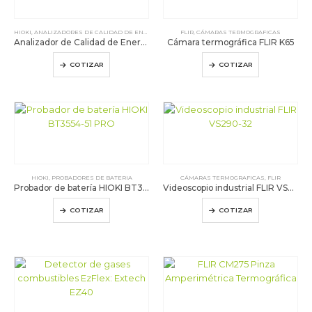
HIOKI
,
ANALIZADORES DE CALIDAD DE ENERGÍA
,
REGISTRADORES DE CALIDAD DE ENERG?A PQA
FLIR
,
CÁMARAS TERMOGRAFICAS
Analizador de Calidad de Energía HIOKI PQ3198
Cámara termográfica FLIR K65
COTIZAR
COTIZAR
HIOKI
,
PROBADORES DE BATERIA
CÁMARAS TERMOGRAFICAS
,
FLIR
Probador de batería HIOKI BT3554-51 PRO
Videoscopio industrial FLIR VS290-32
COTIZAR
COTIZAR