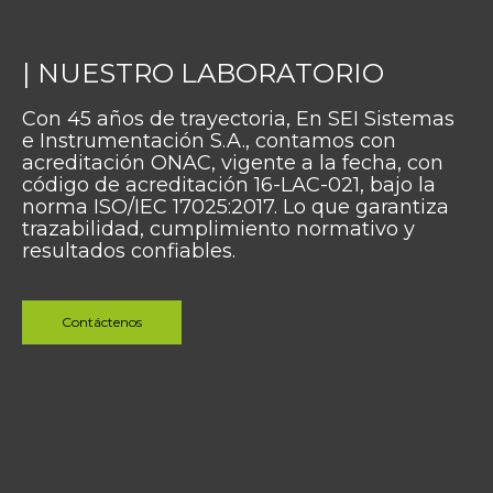
|
N
U
E
S
T
R
O
L
A
B
O
R
A
T
O
R
I
O
Con 45 años de trayectoria, En SEI Sistemas
e Instrumentación S.A., contamos con
acreditación ONAC, vigente a la fecha, con
código de acreditación 16-LAC-021, bajo la
norma ISO/IEC 17025:2017. Lo que garantiza
trazabilidad, cumplimiento normativo y
resultados confiables.
Contáctenos