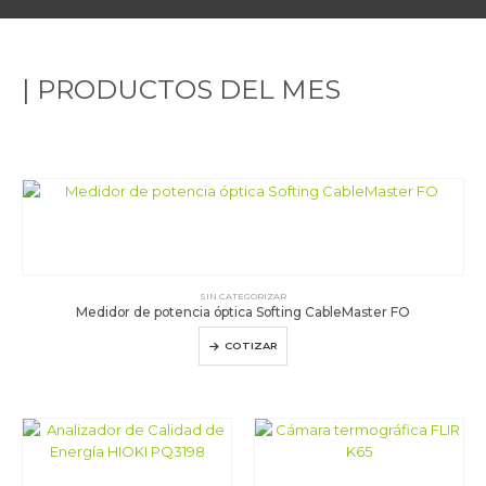
|
P
R
O
D
U
C
T
O
S
D
E
L
M
E
S
SIN CATEGORIZAR
Medidor de potencia óptica Softing CableMaster FO
COTIZAR