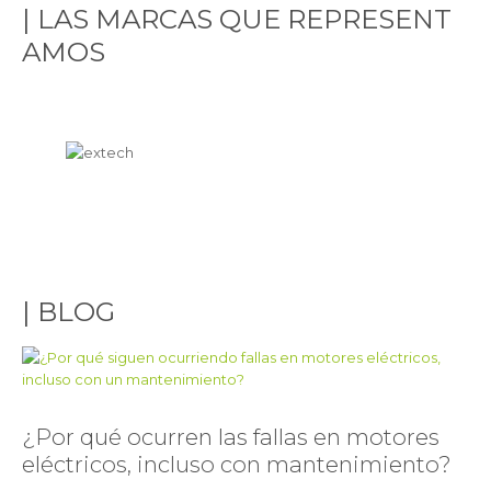
|
L
A
S
M
A
R
C
A
S
Q
U
E
R
E
P
R
E
S
E
N
T
A
M
O
S
|
B
L
O
G
¿Por qué ocurren las fallas en motores
eléctricos, incluso con mantenimiento?