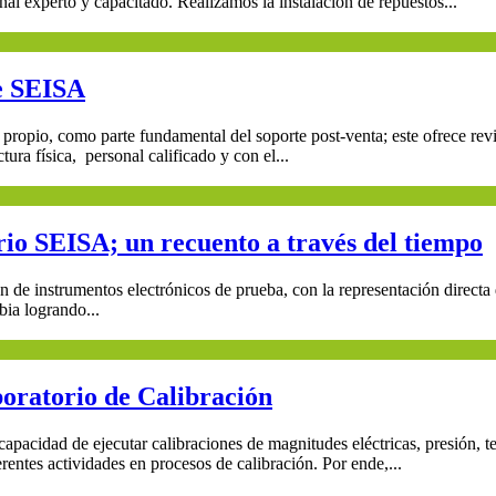
al experto y capacitado. Realizamos la instalación de repuestos...
de SEISA
propio, como parte fundamental del soporte post-venta; este ofrece revi
tura física, personal calificado y con el...
orio SEISA; un recuento a través del tiempo
ón de instrumentos electrónicos de prueba, con la representación direc
bia logrando...
boratorio de Calibración
pacidad de ejecutar calibraciones de magnitudes eléctricas, presión, tem
rentes actividades en procesos de calibración. Por ende,...