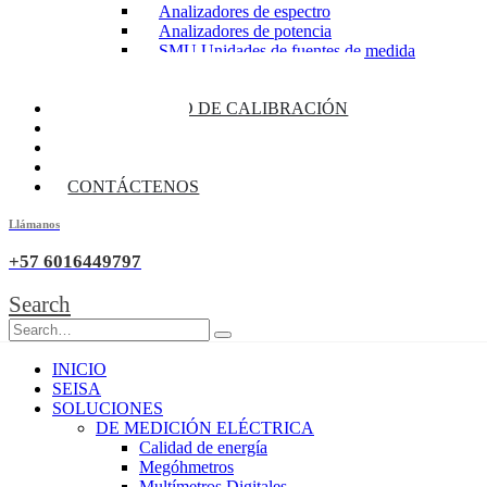
Analizadores de espectro
Analizadores de potencia
SMU Unidades de fuentes de medida
Fuentes de alimentación
Multimetros de banco / Daq
LABORATORIO DE CALIBRACIÓN
BLOG
CATALOGOS
SEISATALKS
CONTÁCTENOS
Llámanos
+57 6016449797
Search
INICIO
SEISA
SOLUCIONES
DE MEDICIÓN ELÉCTRICA
Calidad de energía
Megóhmetros
Multímetros Digitales