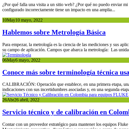
¿Por qué falla una visita a un sitio web? ¿Por qué no puedo enviar mi 
configurado incorrectamente tiene un impacto en una amplia...
10
May
10 mayo, 2022
Hablemos sobre Metrología Básica
Para empezar, la metrología es la ciencia de las mediciones y sus apli
su campo de aplicación. Campos que abarca la metrología: Las unida
06
May
6 mayo, 2022
Conoce más sobre terminología técnica usa
CALIBRACIÓN: Operación que establece, en una primera etapa, una rel
indicaciones con sus incertidumbres asociadas y, en una segunda etapa, 
26
Abr
26 abril, 2022
Servicio técnico y de calibración en Colo
Contar con un proveedor estratégico para mantener los equipos Fluke 