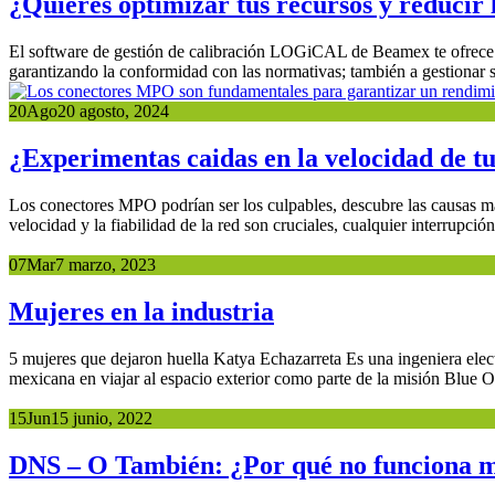
¿Quieres optimizar tus recursos y reducir l
El software de gestión de calibración LOGiCAL de Beamex te ofrece una
garantizando la conformidad con las normativas; también a gestionar su
20
Ago
20 agosto, 2024
¿Experimentas caidas en la velocidad de t
Los conectores MPO podrían ser los culpables, descubre las causas m
velocidad y la fiabilidad de la red son cruciales, cualquier interrupción
07
Mar
7 marzo, 2023
Mujeres en la industria
5 mujeres que dejaron huella Katya Echazarreta Es una ingeniera elect
mexicana en viajar al espacio exterior como parte de la misión Blue O
15
Jun
15 junio, 2022
DNS – O También: ¿Por qué no funciona m