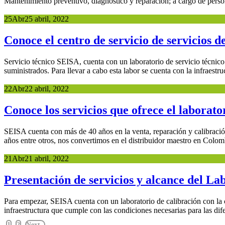
Mantenimiento preventivo, diagnóstico y reparación; a cargo de person
25
Abr
25 abril, 2022
Conoce el centro de servicio de servicios 
Servicio técnico SEISA, cuenta con un laboratorio de servicio técnico 
suministrados. Para llevar a cabo esta labor se cuenta con la infraestruc
22
Abr
22 abril, 2022
Conoce los servicios que ofrece el laborat
SEISA cuenta con más de 40 años en la venta, reparación y calibraci
años entre otros, nos convertimos en el distribuidor maestro en Colom
21
Abr
21 abril, 2022
Presentación de servicios y alcance del La
Para empezar, SEISA cuenta con un laboratorio de calibración con la ca
infraestructura que cumple con las condiciones necesarias para las dife
1
2
Next