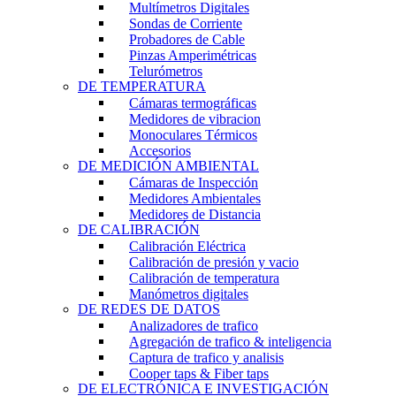
Multímetros Digitales
Sondas de Corriente
Probadores de Cable
Pinzas Amperimétricas
Telurómetros
DE TEMPERATURA
Cámaras termográficas
Medidores de vibracion
Monoculares Térmicos
Accesorios
DE MEDICIÓN AMBIENTAL
Cámaras de Inspección
Medidores Ambientales
Medidores de Distancia
DE CALIBRACIÓN
Calibración Eléctrica
Calibración de presión y vacio
Calibración de temperatura
Manómetros digitales
DE REDES DE DATOS
Analizadores de trafico
Agregación de trafico & inteligencia
Captura de trafico y analisis
Cooper taps & Fiber taps
DE ELECTRÓNICA E INVESTIGACIÓN