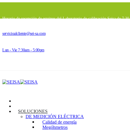
Horario de recepción de equipos del Laboratorio de calibración Seisa de 7:3
servicioalcliente@sei-sa.com
Lun - Vie 7:30am - 5:00pm
INICIO
SEISA
SOLUCIONES
DE MEDICIÓN ELÉCTRICA
Calidad de energía
Megóhmetros