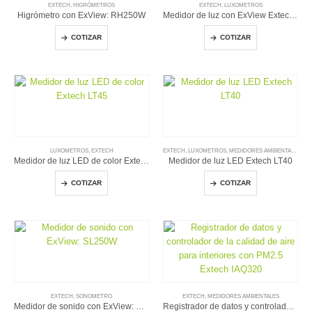
EXTECH
,
HIGRÓMETROS
EXTECH
,
LUXOMETROS
Higrómetro con ExView: RH250W
Medidor de luz con ExView Extech LT250W
COTIZAR
COTIZAR
LUXOMETROS
,
EXTECH
EXTECH
,
LUXOMETROS
,
MEDIDORES AMBIENTALES
Medidor de luz LED de color Extech LT45
Medidor de luz LED Extech LT40
COTIZAR
COTIZAR
EXTECH
,
SONOMETRO
EXTECH
,
MEDIDORES AMBIENTALES
Medidor de sonido con ExView: SL250W
Registrador de datos y controlador de la calidad de aire para interiores con PM2.5 Extech IAQ320