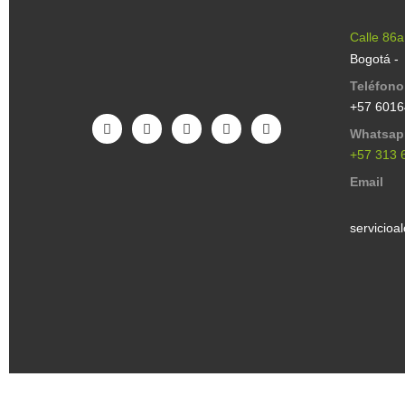
Calle 86a
Bogotá -
Teléfono
+57 601
Whatsap
+57 313 
Email
servicioa