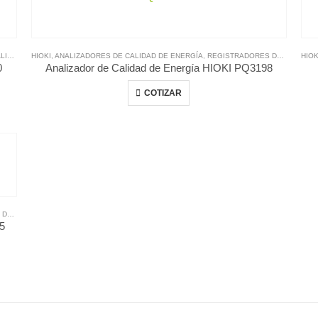
PQA
HIOKI
,
ANALIZADORES DE CALIDAD DE ENERGÍA
,
REGISTRADORES DE CALIDAD DE ENERG?A PQA
HIOK
0
Analizador de Calidad de Energía HIOKI PQ3198
COTIZAR
 PQA
65