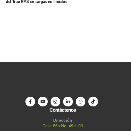
del True RMS en cargas no lineales
Contáctenos
Dirección
Calle 86a No. 49d -03