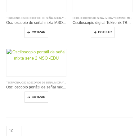
TEKTRONIX
,
OSCILOSCOPIOS DE SEÑAL MIXTA Y DOMINIO MIXTO
,
OSCILOSCOPIOS DE SENAL MIXTA Y DOMINIO
OSCILOSCOPIOS DE SENAL MIXTA Y DOMINIO MIXTO
,
TE
Osciloscopio de señal mixta MSO serie 2
Osciloscopio digital Tektronix TBS1072B-EDU: La Mejor Opción para Laboratorios
COTIZAR
COTIZAR
TEKTRONIX
,
OSCILOSCOPIOS DE SENAL MIXTA Y DOMINIO MIXTO
Osciloscopio portátil de señal mixta serie 2 MSO -EDU
COTIZAR