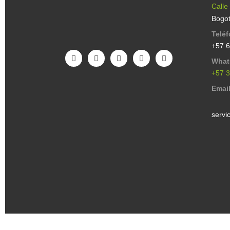
Calle
Bogot
Telé
+57 
What
+57 
Emai
servi