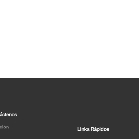
áctenos
cción
Links Rápidos