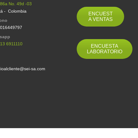
 86a No. 49d -03
á - Colombia
ENCUEST
A VENTAS
fono
6016449797
sapp
313 6911110
ENCUESTA
LABORATORIO
l
cioalcliente@sei-sa.com