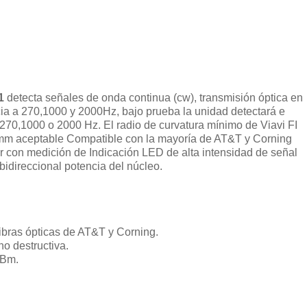
1
detecta señales de onda continua (cw), transmisión óptica en
ia a 270,1000 y 2000Hz, bajo prueba la unidad detectará e
270,1000 o 2000 Hz. El radio de curvatura mínimo de Viavi FI
3 mm aceptable Compatible con la mayoría de AT&T y Corning
sar con medición de Indicación LED de alta intensidad de señal
 bidireccional potencia del núcleo.
ibras ópticas de AT&T y Corning.
no destructiva.
dBm.