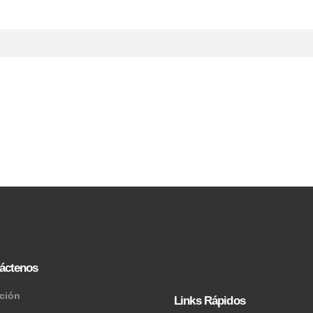
áctenos
cción
Links Rápidos