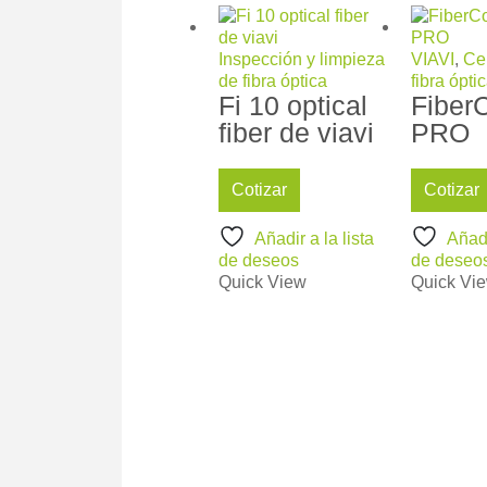
Inspección y limpieza
VIAVI
,
Cer
de fibra óptica
fibra ópti
Fi 10 optical
Fiber
fiber de viavi
PRO
Cotizar
Cotizar
Añadir a la lista
Añadi
de deseos
de deseo
Quick View
Quick Vi