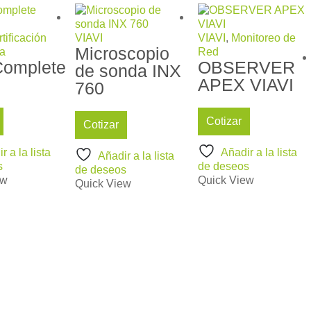
tificación
VIAVI
VIAVI
,
Monitoreo de
Microscopio
ca
Red
Complete
OBSERVER
de sonda INX
APEX VIAVI
760
Cotizar
Cotizar
r a la lista
Añadir a la lista
Añadir a la lista
s
de deseos
de deseos
ew
Quick View
Quick View