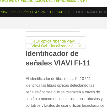
 ACTIVOS Y FINANCIACIÓN DEL TERRORISMO LA-FT
VIAVI
,
INSPECCIÓN Y LIMPIEZA DE FIBRA ÓPTICA
IDENTIFICADOR DE SE
Fi 10 optical fiber de viavi
Viavi Ovf-1 localizador visual
Identificador de
señales VIAVI FI-11
El identificador de fibra óptica FI-10 /-11
identifica las fibras ópticas detectando las
señales óptimas que se trasmiten a través de
una fibra monomodo. estos equipos robustos y
portátiles y fáciles de usar utilizan tecnología de