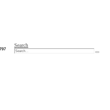
Search
797