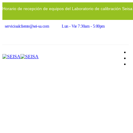
Horario de recepción de equipos del Laboratorio de calibración Seis
servicioalcliente@sei-sa.com
Lun - Vie 7:30am - 5:00pm