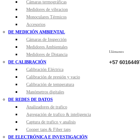
Cámaras termográficas
Medidores de vibracion
Monoculares Térmicos
Accesorios
DE MEDICIÓN AMBIENTAL
Cámaras de Inspección
Medidores Ambientales
Llámanos
Medidores de Distancia
+57 6016449
DE CALIBRACIÓN
Calibración Eléctrica
Calibración de presión y vacio
Calibración de temperatura
Manómetros digitales
DE REDES DE DATOS
Analizadores de trafico
Agregación de trafico & inteligencia
Captura de trafico y analisis
Cooper taps & Fiber taps
DE ELECTRÓNICA E INVESTIGACIÓN