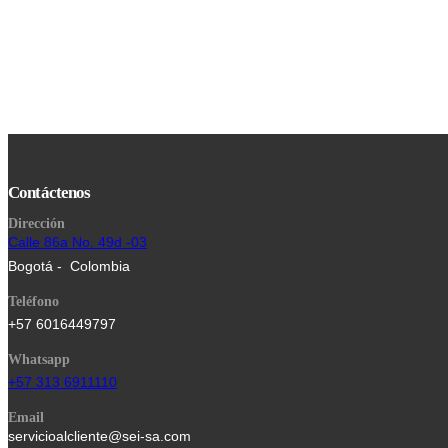
Contáctenos
Dirección
Calle 86a No. 49d -03
Bogotá - Colombia
Teléfono
+57 6016449797
Whatsapp
+57 313 6911110
Email
servicioalcliente@sei-sa.com