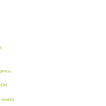
io
igencia
CIÓN
e medida