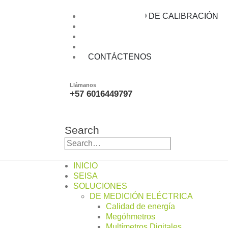
Multimetros de banco / Daq
LABORATORIO DE CALIBRACIÓN
BLOG
CATALOGOS
SEISATALKS
CONTÁCTENOS
Llámanos
+57 6016449797
Search
INICIO
SEISA
SOLUCIONES
DE MEDICIÓN ELÉCTRICA
Calidad de energía
Megóhmetros
Multímetros Digitales