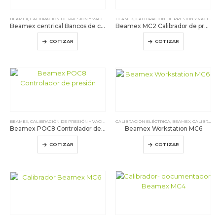
BEAMEX
,
CALIBRACIÓN DE PRESIÓN Y VACIO
,
CALIBRACION ELÉCTRICA
BEAMEX
,
CALIBRACIÓN DE PRESIÓN Y VACIO
,
CALIBRADORES DE TEMP
,
CAL
Beamex centrical Bancos de calibración
Beamex MC2 Calibrador de procesos
COTIZAR
COTIZAR
BEAMEX
,
CALIBRACIÓN DE PRESIÓN Y VACIO
,
CALIBRACION ELÉCTRICA
CALIBRACION ELÉCTRICA
,
CALIBRADORES DE TEMP
,
BEAMEX
,
CALIBRACIÓN DE PRESIÓN Y VACIO
Beamex POC8 Controlador de presión
Beamex Workstation MC6
COTIZAR
COTIZAR