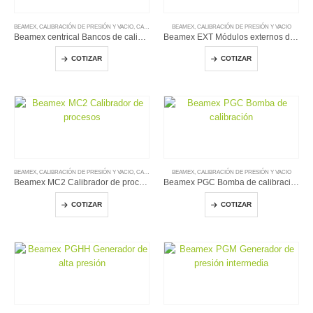
BEAMEX
,
CALIBRACIÓN DE PRESIÓN Y VACIO
,
CALIBRACION ELÉCTRICA
BEAMEX
,
CALIBRACIÓN DE PRESIÓN Y VACIO
,
CALIBRADORES DE TEMPERATURA
Beamex centrical Bancos de calibración
Beamex EXT Módulos externos de presión
COTIZAR
COTIZAR
BEAMEX
,
CALIBRACIÓN DE PRESIÓN Y VACIO
,
CALIBRACION ELÉCTRICA
BEAMEX
,
CALIBRACIÓN DE PRESIÓN Y VACIO
,
CALIBRADORES DE TEMPERATURA
Beamex MC2 Calibrador de procesos
Beamex PGC Bomba de calibración
COTIZAR
COTIZAR