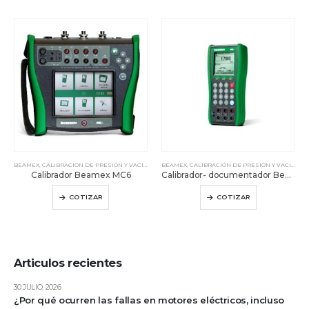
BEAMEX
,
CALIBRACIÓN DE PRESIÓN Y VACIO
,
CALIBRACION ELÉCTRICA
BEAMEX
,
CALIBRACIÓN DE PRESIÓN Y VACIO
,
CALIBRADORES DE TEMP
,
CAL
Calibrador Beamex MC6
Calibrador- documentador Beamex MC4
COTIZAR
COTIZAR
Articulos recientes
30 JULIO, 2026
¿Por qué ocurren las fallas en motores eléctricos, incluso