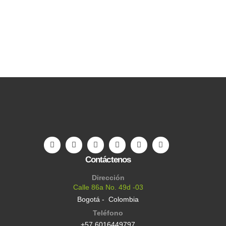
Contáctenos
Dirección
Calle 86a No. 49d -03
Bogotá - Colombia
Teléfono
+57 6016449797