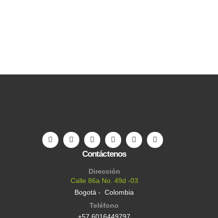
Contáctenos
Dirección
Calle 86a No. 49d -03
Bogotá - Colombia
Teléfono
+57 6016449797