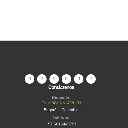
Contáctenos
Dirección
Calle 86a No. 49d -03
Bogotá - Colombia
Teléfono
+57 6016449797