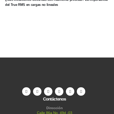
del True RMS en cargas no lineales
Contáctenos
Dirección
Calle 86a No. 49d -03