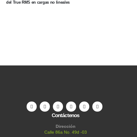
del True RMS en cargas no lineales
Contáctenos
Dirección
Calle 86a No. 49d -03