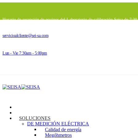
Horario de recepción de equipos del Laboratorio de calibración Seisa de 7:3
servicioalcliente@sei-sa.com
Lun - Vie 7:30am - 5:00pm
INICIO
SEISA
SOLUCIONES
DE MEDICIÓN ELÉCTRICA
Calidad de energía
Megóhmetros