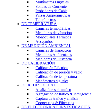
Multímetros Digitales
Sondas de Corriente
Probadores de Cable
Pinzas Amperimétricas
Telurómetros
DE TEMPERATURA
Cámaras termográficas
Medidores de vibracion
Monoculares Térmicos
Accesorios
DE MEDICIÓN AMBIENTAL
Cámaras de Inspección
Medidores Ambientales
Medidores de Distancia
DE CALIBRACIÓN
Calibración Eléctrica
Calibración de presión y vacio
Calibración de temperatura
Manómetros digitales
DE REDES DE DATOS
Analizadores de trafico
Agregación de trafico & inteligencia
Captura de trafico y analisis
Cooper taps & Fiber taps
DE ELECTRÓNICA E INVESTIGACIÓN