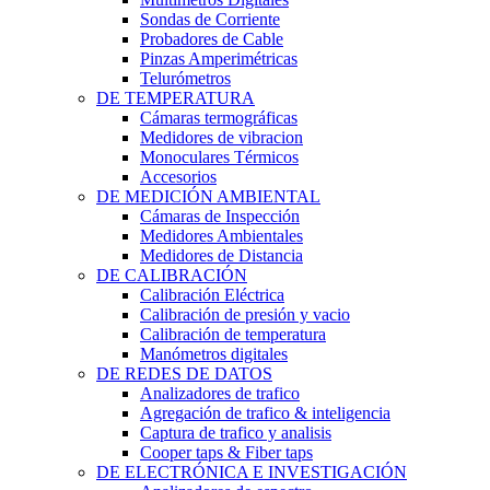
Sondas de Corriente
Probadores de Cable
Pinzas Amperimétricas
Telurómetros
DE TEMPERATURA
Cámaras termográficas
Medidores de vibracion
Monoculares Térmicos
Accesorios
DE MEDICIÓN AMBIENTAL
Cámaras de Inspección
Medidores Ambientales
Medidores de Distancia
DE CALIBRACIÓN
Calibración Eléctrica
Calibración de presión y vacio
Calibración de temperatura
Manómetros digitales
DE REDES DE DATOS
Analizadores de trafico
Agregación de trafico & inteligencia
Captura de trafico y analisis
Cooper taps & Fiber taps
DE ELECTRÓNICA E INVESTIGACIÓN