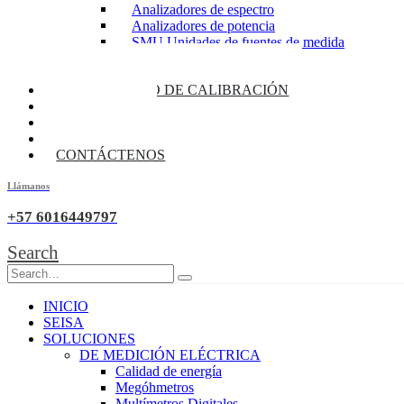
Analizadores de espectro
Analizadores de potencia
SMU Unidades de fuentes de medida
Fuentes de alimentación
Multimetros de banco / Daq
LABORATORIO DE CALIBRACIÓN
BLOG
CATALOGOS
SEISATALKS
CONTÁCTENOS
Llámanos
+57 6016449797
Search
INICIO
SEISA
SOLUCIONES
DE MEDICIÓN ELÉCTRICA
Calidad de energía
Megóhmetros
Multímetros Digitales