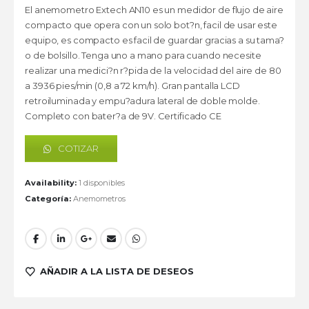
El anemometro Extech AN10 es un medidor de flujo de aire
compacto que opera con un solo bot?n, facil de usar este
equipo, es compacto es facil de guardar gracias a su tama?
o de bolsillo. Tenga uno a mano para cuando necesite
realizar una medici?n r?pida de la velocidad del aire de 80
a 3936 pies/min (0,8 a 72 km/h). Gran pantalla LCD
retroiluminada y empu?adura lateral de doble molde.
Completo con bater?a de 9V. Certificado CE
COTIZAR
Availability:
1 disponibles
Categoría:
Anemometros
AÑADIR A LA LISTA DE DESEOS