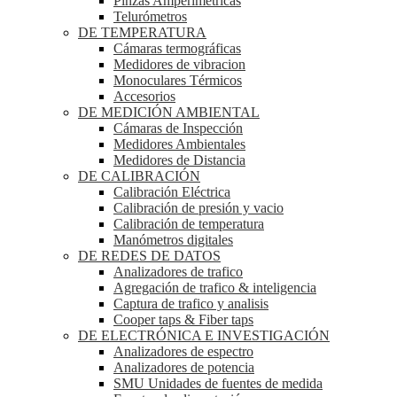
Pinzas Amperimétricas
Telurómetros
DE TEMPERATURA
Cámaras termográficas
Medidores de vibracion
Monoculares Térmicos
Accesorios
DE MEDICIÓN AMBIENTAL
Cámaras de Inspección
Medidores Ambientales
Medidores de Distancia
DE CALIBRACIÓN
Calibración Eléctrica
Calibración de presión y vacio
Calibración de temperatura
Manómetros digitales
DE REDES DE DATOS
Analizadores de trafico
Agregación de trafico & inteligencia
Captura de trafico y analisis
Cooper taps & Fiber taps
DE ELECTRÓNICA E INVESTIGACIÓN
Analizadores de espectro
Analizadores de potencia
SMU Unidades de fuentes de medida