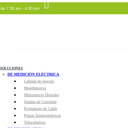
a de 7:30 am - 4:30 pm
INICIO
SEISA
SOLUCIONES
DE MEDICIÓN ELÉCTRICA
Calidad de energía
Megóhmetros
Multímetros Digitales
Sondas de Corriente
Probadores de Cable
Pinzas Amperimétricas
Telurómetros