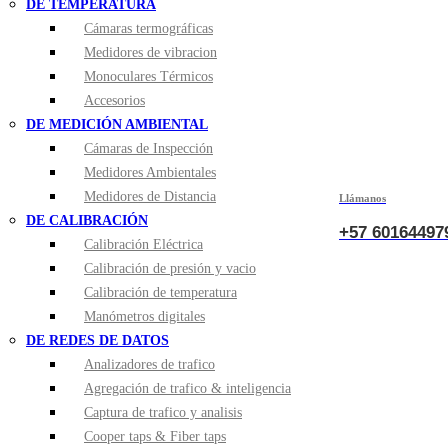
DE TEMPERATURA
Cámaras termográficas
Medidores de vibracion
Monoculares Térmicos
Accesorios
DE MEDICIÓN AMBIENTAL
Cámaras de Inspección
Medidores Ambientales
Medidores de Distancia
Llámanos
DE CALIBRACIÓN
+57 60164497
Calibración Eléctrica
Calibración de presión y vacio
Calibración de temperatura
Manómetros digitales
DE REDES DE DATOS
Analizadores de trafico
Agregación de trafico & inteligencia
Captura de trafico y analisis
Cooper taps & Fiber taps