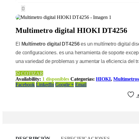
Multimetro digital HIOKI DT4256
El
Multímetro digital DT4256
es un multímetro digital d
de configuraciones. es una herramienta de soporte excepc
una variedad de problemas y aumentar la eficiencia del t
COTIZAR
Availability:
1 disponibles
Categorías:
HIOKI
,
Multímetros 
Facebook
LinkedIn
Google +
Email
A
DESCRIPCIÓN
ESPECIFICACIONES