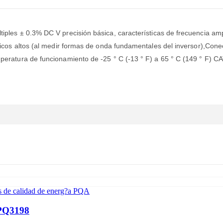
iples ± 0.3% DC V precisión básica, características de frecuencia am
nicos altos (al medir formas de onda fundamentales del inversor),Cone
eratura de funcionamiento de -25 ° C (-13 ° F) a 65 ° C (149 ° F) CA
es de calidad de energ?a PQA
 PQ3198