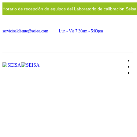
Horario de recepción de equipos del Laboratorio de calibración Seis
servicioalcliente@sei-sa.com
Lun - Vie 7:30am - 5:00pm