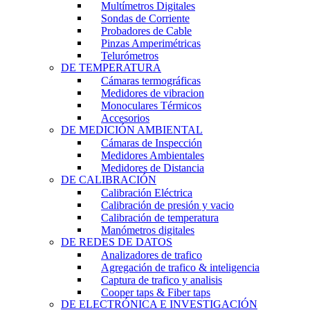
Multímetros Digitales
Sondas de Corriente
Probadores de Cable
Pinzas Amperimétricas
Telurómetros
DE TEMPERATURA
Cámaras termográficas
Medidores de vibracion
Monoculares Térmicos
Accesorios
DE MEDICIÓN AMBIENTAL
Cámaras de Inspección
Medidores Ambientales
Medidores de Distancia
DE CALIBRACIÓN
Calibración Eléctrica
Calibración de presión y vacio
Calibración de temperatura
Manómetros digitales
DE REDES DE DATOS
Analizadores de trafico
Agregación de trafico & inteligencia
Captura de trafico y analisis
Cooper taps & Fiber taps
DE ELECTRÓNICA E INVESTIGACIÓN