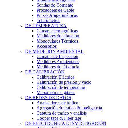
Sondas de Corriente
Probadores de Cable
Pinzas Amperimétricas
Telurómetros
DE TEMPERATURA
Cámaras termográficas
Medidores de vibracion
Monoculares Térmicos
Accesorios
DE MEDICIÓN AMBIENTAL
Cámaras de Inspección
Medidores Ambientales
Medidores de Distancia
DE CALIBRACIÓN
Calibración Eléctrica
Calibración de presión y vacio
Calibración de temperatura
Manómetros digitales
DE REDES DE DATOS
Analizadores de trafico
Agregación de trafico & inteligencia
Captura de trafico y analisis
Cooper taps & Fiber taps
DE ELECTRÓNICA E INVESTIGACIÓN