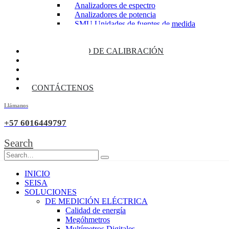
Analizadores de espectro
Analizadores de potencia
SMU Unidades de fuentes de medida
Fuentes de alimentación
Multimetros de banco / Daq
LABORATORIO DE CALIBRACIÓN
BLOG
CATALOGOS
SEISATALKS
CONTÁCTENOS
Llámanos
+57 6016449797
Search
INICIO
SEISA
SOLUCIONES
DE MEDICIÓN ELÉCTRICA
Calidad de energía
Megóhmetros
Multímetros Digitales