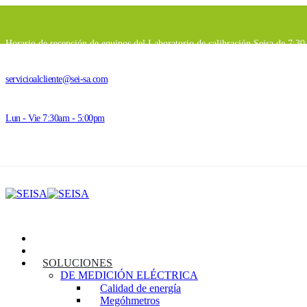
Horario de recepción de equipos del Laboratorio de calibración Seisa de 7:3
servicioalcliente@sei-sa.com
Lun - Vie 7:30am - 5:00pm
INICIO
SEISA
SOLUCIONES
DE MEDICIÓN ELÉCTRICA
Calidad de energía
Megóhmetros