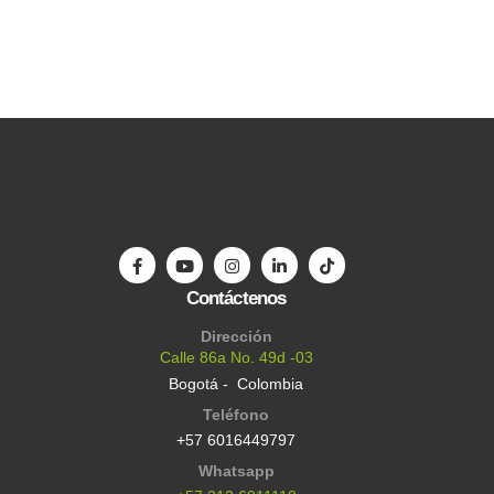
Contáctenos
Dirección
Calle 86a No. 49d -03
Bogotá - Colombia
Teléfono
+57 6016449797
Whatsapp