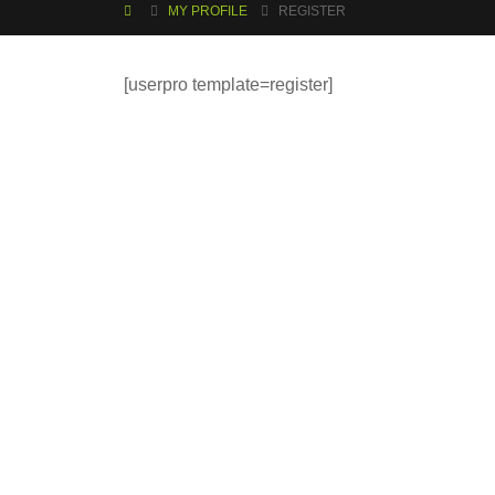
MY PROFILE
REGISTER
[userpro template=register]