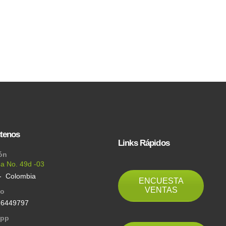
tenos
Links Rápidos
ón
6a No. 49d -03
- Colombia
ENCUESTA
VENTAS
no
16449797
app