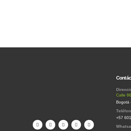
Contác
Direcci
Calle 8
Bogotá 
Teléfo
+57 60
Whats