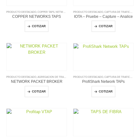
PRODUCTO DESTACADO
,
COPPER TAPS
,
NETWORKS ACCESS
PRODUCTO DESTACADO
,
PRODUCTO NUEVO
,
CAPTURA DE TRAFICO Y ANALISIS
,
PROFITAP
COPPER NETWORKS TAPS
IOTA – Pruebe – Capture – Analice
COTIZAR
COTIZAR
PRODUCTO DESTACADO
,
AGREGACION DE TRAFICO & INTELIGENCIA
PRODUCTO DESTACADO
,
NETWORKS PACKETS BROKERS
,
CAPTURA DE TRAFICO Y ANALISIS
,
PRODU
NETWORK PACKET BROKER
ProfiShark Network TAPs
COTIZAR
COTIZAR