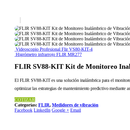
Videoscopio Profesional Flir VS80-KIT-4
Higrómetro infrarrojo FLIR MR277
FLIR SV88-KIT Kit de Monitoreo Ina
El FLIR SV88-KIT es una solución inalámbrica para el monitoreo 
optimizar las estrategias de mantenimiento predictivo mediante a
COTIZAR
Categorías:
FLIR
,
Medidores de vibración
Facebook
LinkedIn
Google +
Email