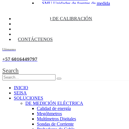
SMU Unidades de fuentes de medida
Fuentes de alimentación
Multimetros de banco / Daq
LABORATORIO DE CALIBRACIÓN
BLOG
CATALOGOS
SEISATALKS
CONTÁCTENOS
Llámanos
+57 6016449797
Search
INICIO
SEISA
SOLUCIONES
DE MEDICIÓN ELÉCTRICA
Calidad de energía
Megóhmetros
Multímetros Digitales
Sondas de Corriente