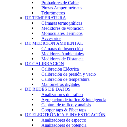
Probadores de Cable
Pinzas Amperimétricas
Telurómetros
DE TEMPERATURA
Cámaras termográficas
Medidores de vibracion
Monoculares Térmicos
Accesorios
DE MEDICIÓN AMBIENTAL
Cámaras de Inspección
Medidores Ambientales
Medidores de Distancia
DE CALIBRACIÓN
Calibración Eléctrica
Calibración de presión y vacio
Calibración de temperatura
Manómetros digitales
DE REDES DE DATOS
Analizadores de trafico
Agregación de trafico & inteligencia
Captura de trafico y analisis
Cooper taps & Fiber taps
DE ELECTRÓNICA E INVESTIGACIÓN
Analizadores de espectro
Analizadores de potencia