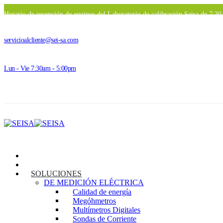
Horario de recepción de equipos del Laboratorio de calibración Seisa de 7:3
servicioalcliente@sei-sa.com
Lun - Vie 7:30am - 5:00pm
INICIO
SEISA
SOLUCIONES
DE MEDICIÓN ELÉCTRICA
Calidad de energía
Megóhmetros
Multímetros Digitales
Sondas de Corriente