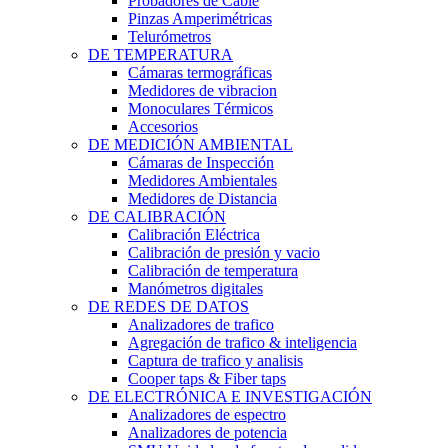
Probadores de Cable
Pinzas Amperimétricas
Telurómetros
DE TEMPERATURA
Cámaras termográficas
Medidores de vibracion
Monoculares Térmicos
Accesorios
DE MEDICIÓN AMBIENTAL
Cámaras de Inspección
Medidores Ambientales
Medidores de Distancia
DE CALIBRACIÓN
Calibración Eléctrica
Calibración de presión y vacio
Calibración de temperatura
Manómetros digitales
DE REDES DE DATOS
Analizadores de trafico
Agregación de trafico & inteligencia
Captura de trafico y analisis
Cooper taps & Fiber taps
DE ELECTRÓNICA E INVESTIGACIÓN
Analizadores de espectro
Analizadores de potencia