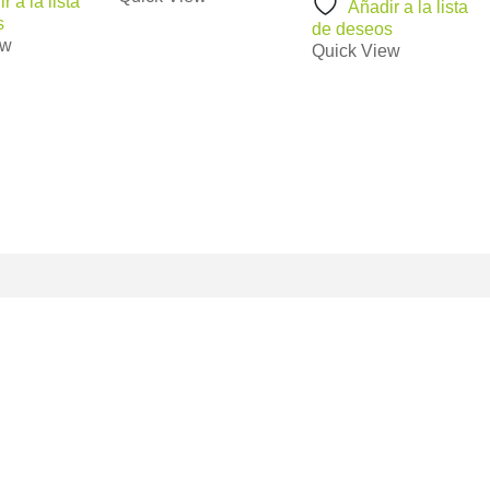
r a la lista
Añadir a la lista
s
de deseos
ew
Quick View