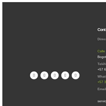
Cont
Dire
Calle
Bogot
Telé
+57 
What
+57 
Emai
servi