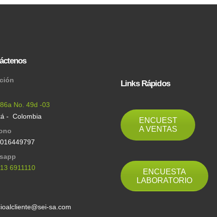
áctenos
cción
Links Rápidos
 86a No. 49d -03
á - Colombia
ENCUEST
A VENTAS
fono
6016449797
sapp
313 6911110
ENCUESTA
LABORATORIO
l
cioalcliente@sei-sa.com