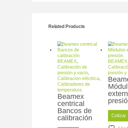
Related Products
BEAMEX
,
BEAMEX
Calibración de
Calibraci
presión y vacio
,
presión y
Beam
Calibracion eléctrica
,
Calibradores de
Módul
temperatura
exter
Beamex
presi
centrical
Bancos de
Cotizar
calibración