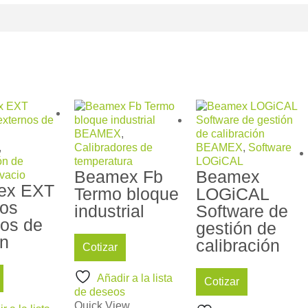
BEAMEX
,
,
Calibradores de
BEAMEX
,
Software
ón de
temperatura
LOGiCAL
Beamex Fb
Beamex
 vacio
ex EXT
Termo bloque
LOGiCAL
os
industrial
Software de
nos de
gestión de
ón
calibración
Cotizar
Añadir a la lista
Cotizar
de deseos
Quick View