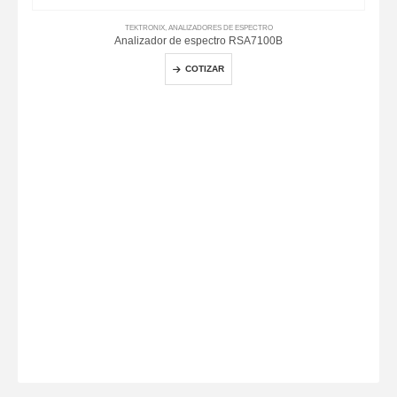
TEKTRONIX
,
ANALIZADORES DE ESPECTRO
Analizador de espectro RSA7100B
COTIZAR