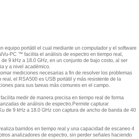
 equipo portátil el cual mediante un computador y el software
lVu-PC ™ facilita el análisis de espectro en tiempo real,
s de 9 kHz a 18.0 GHz, en un conjunto de bajo costo, al ser
ria y a nivel académico.
 tomar mediciones necesarias a fin de resolver los problemas
 real, el RSA500 es USB portátil y más resistente de la
unciones para sus tareas más comunes en el campo.
facilita medir de manera precisa en tiempo real de forma
vanzadas de análisis de espectro.Permite capturar
 Ku de 9 kHz a 18.0 GHz con captura de ancho de banda de 40
ealiza barridos en tiempo real y una capacidad de escaneo 4
tros analizadores de espectro, sin perder señales haciendo