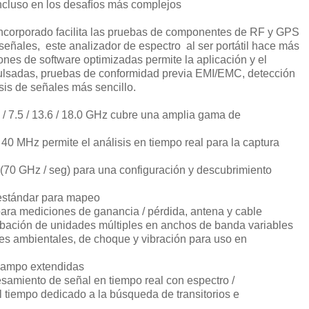
incluso en los desafíos más complejos
incorporado facilita las pruebas de componentes de RF y GPS
eñales, este analizador de espectro al ser portátil hace más
ones de software optimizadas permite la aplicación y el
 pulsadas, pruebas de conformidad previa EMI/EMC, detección
is de señales más sencillo.
 / 7.5 / 13.6 / 18.0 GHz cubre una amplia gama de
40 MHz permite el análisis en tiempo real para la captura
 (70 GHz / seg) para una configuración y descubrimiento
estándar para mapeo
ara mediciones de ganancia / pérdida, antena y cable
abación de unidades múltiples en anchos de banda variables
es ambientales, de choque y vibración para uso en
 campo extendidas
samiento de señal en tiempo real con espectro /
tiempo dedicado a la búsqueda de transitorios e