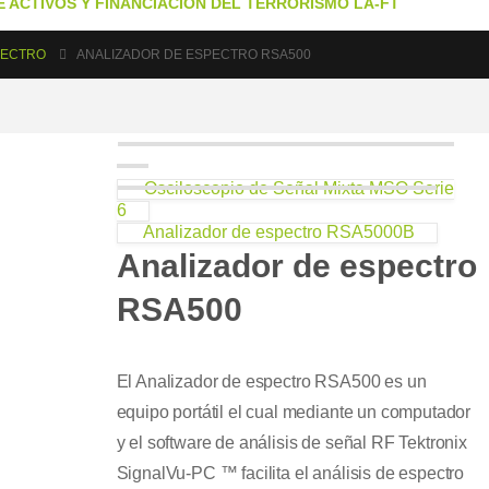
 ACTIVOS Y FINANCIACIÓN DEL TERRORISMO LA-FT
PECTRO
ANALIZADOR DE ESPECTRO RSA500
Osciloscopio de Señal Mixta MSO Serie
6
Analizador de espectro RSA5000B
Analizador de espectro
RSA500
El Analizador de espectro RSA500 es un
equipo portátil el cual mediante un computador
y el software de análisis de señal RF Tektronix
SignalVu-PC ™ facilita el análisis de espectro