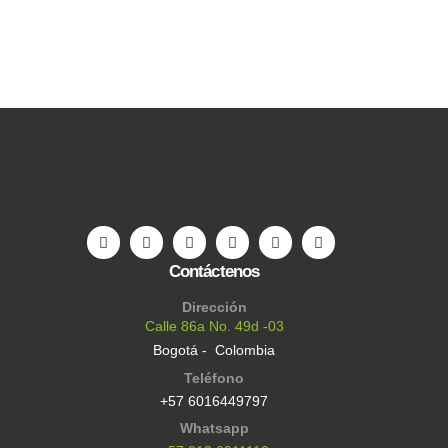
Contáctenos
Dirección
Calle 86a No. 49d -03
Bogotá - Colombia
Teléfono
+57 6016449797
Whatsapp