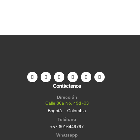
Contáctenos
Dirección
Calle 86a No. 49d -03
Bogotá - Colombia
Teléfono
+57 6016449797
Whatsapp