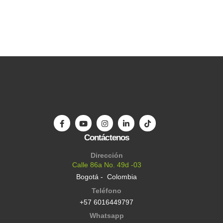
Contáctenos
Dirección
Calle 86a No. 49d -03
Bogotá - Colombia
Teléfono
+57 6016449797
Whatsapp