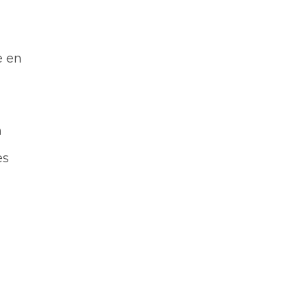
e en
n
es