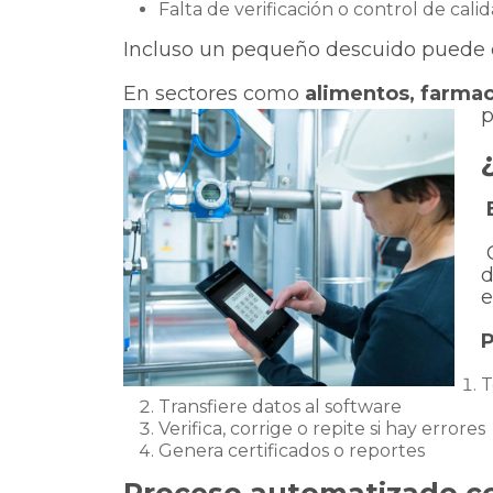
Falta de verificación o control de cali
Incluso un pequeño descuido puede 
En sectores como
alimentos, farmacé
p
E
d
e
P
T
Transfiere datos al software
Verifica, corrige o repite si hay errores
Genera certificados o reportes
Proceso automatizado c