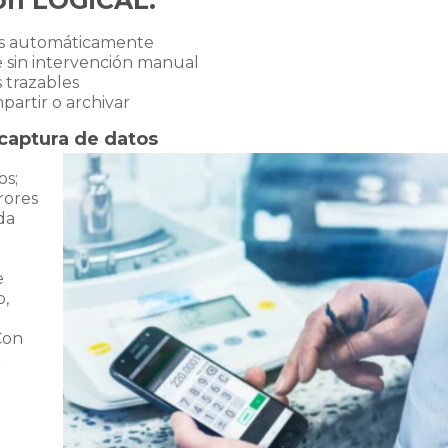
tos automáticamente
e sin intervención manual
s trazables
mpartir o archivar
 captura de datos
os;
rores
da
e
o,
l
Con