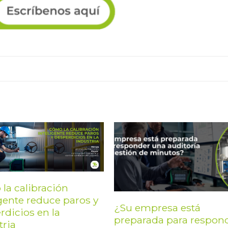
la calibración
igente reduce paros y
¿Su empresa está
rdicios en la
preparada para respon
tria