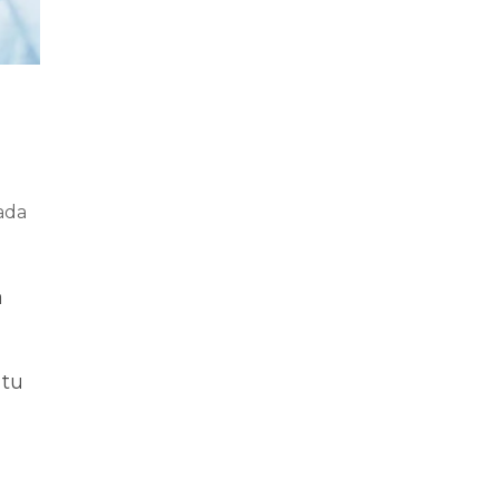
ada
a
 tu