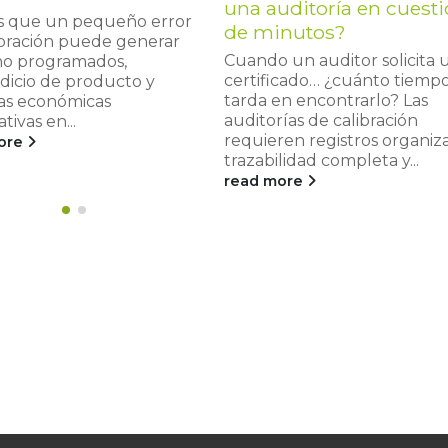
una auditoría en cuest
s que un pequeño error
de minutos?
ibración puede generar
Cuando un auditor solicita 
no programados,
certificado… ¿cuánto tiemp
dicio de producto y
tarda en encontrarlo? Las
as económicas
auditorías de calibración
ativas en...
requieren registros organiz
ore
trazabilidad completa y...
read more