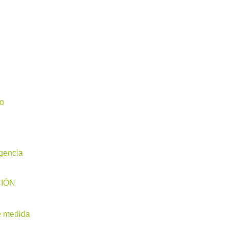
io
igencia
CIÓN
e medida