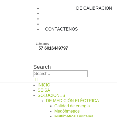
Multimetros de banco / Daq
LABORATORIO DE CALIBRACIÓN
BLOG
CATALOGOS
SEISATALKS
CONTÁCTENOS
Llámanos
+57 6016449797
Search
INICIO
SEISA
SOLUCIONES
DE MEDICIÓN ELÉCTRICA
Calidad de energía
Megóhmetros
Multímetros Digitales